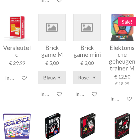
Sale!
Versleutel
Brick
Brick
Elektonis
d
game M
game mini
che
geheugen
€ 29,99
€ 5,00
€ 3,00
trainer M
€ 12,50
In winkelwagen
€ 18,95
In winkelwagen
In winkelwagen
In winkelwag