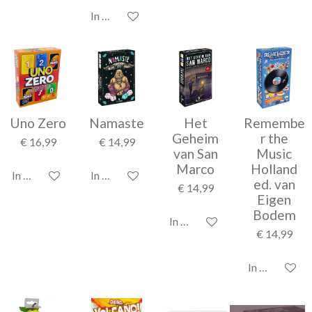
In winkelwagen
Uno Zero
Namaste
Het
Remembe
Geheim
r the
€ 16,99
€ 14,99
van San
Music
Marco
Holland
In winkelwagen
In winkelwagen
ed. van
€ 14,99
Eigen
Bodem
In winkelwagen
€ 14,99
In winkelwag