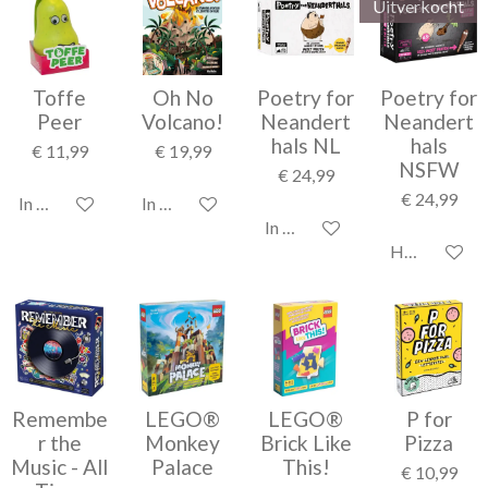
Uitverkocht
Toffe
Oh No
Poetry for
Poetry for
Peer
Volcano!
Neandert
Neandert
hals NL
hals
€ 11,99
€ 19,99
NSFW
€ 24,99
€ 24,99
In winkelwagen
In winkelwagen
In winkelwagen
Houd mij op 
Remembe
LEGO®
LEGO®
P for
r the
Monkey
Brick Like
Pizza
Music - All
Palace
This!
€ 10,99