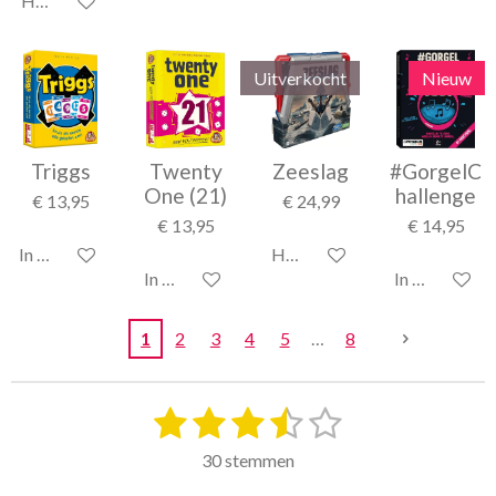
Houd mij op de hoogte
Uitverkocht
Nieuw
Triggs
Twenty
Zeeslag
#GorgelC
One (21)
hallenge
€ 13,95
€ 24,99
€ 13,95
€ 14,95
In winkelwagen
Houd mij op de hoogte
In winkelwagen
In winkelwag
1
2
3
4
5
8
1
2
3
4
5
S
R
t
a
s
s
s
s
s
e
30 stemmen
t
m
t
t
t
t
t