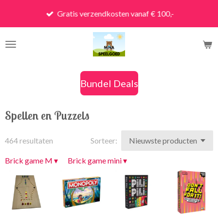
Ga
Gratis verzendkosten vanaf € 100,-
direct
naar
de
hoofdinhoud
Bundel Deals
Spellen en Puzzels
464 resultaten
Sorteer:
Brick game M
▾
Brick game mini
▾