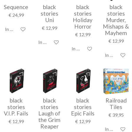
Sequence
black
black
black
stories
stories
stories
€ 24,99
Uni
Holiday
Murder,
Horror
Mishaps &
€ 12,99
In winkelwagen
Mayhem
€ 12,99
€ 12,99
In winkelwagen
In winkelwagen
In winkelwag
black
black
black
Railroad
stories
stories
stories
Tiles
V.I.P. Fails
Laugh of
Epic Fails
€ 39,95
the Grim
€ 12,99
€ 12,99
Reaper
In winkelwag