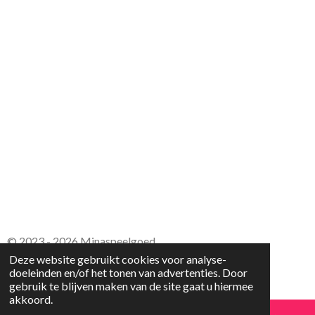
s
t
e
r
r
e
n
© 2023 - 2026 Minaspeelgoed
Deze website gebruikt cookies voor analyse-
Powered by
JouwWeb
doeleinden en/of het tonen van advertenties. Door
gebruik te blijven maken van de site gaat u hiermee
akkoord.