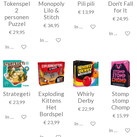
Tokenspel
Monopoly
Pili pili
Don't Fall
2
Lilo &
for It
€ 13,99
personen
Stitch
€ 24,95
Puzzel
€ 34,95
In winkelwagen
€ 29,95
In winkelwag
In winkelwagen
In winkelwagen
Strategeti
Exploding
Whirly
Stomp
Kittens
Derby
stomp
€ 23,99
Het
Chomp
€ 22,99
Bordspel
€ 15,99
In winkelwagen
€ 23,99
In winkelwagen
In winkelwag
In winkelwagen