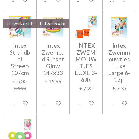
Uitverkocht
Uitverkocht
Intex
Intex
INTEX
Intex
Strandb
Zwemba
ZWEM
Zwemm
al
d Sunset
MOUW
ouwtjes
Streep
Glow
TJES
Luxe
107cm
147x33
LUXE 3-
Large 6-
6JR
12jr
€ 5,00
€ 15,99
€ 7,95
€ 7,95
€ 6,50
Houd mij op de hoogte
Houd mij op de hoogte
In winkelwagen
In winkelwag