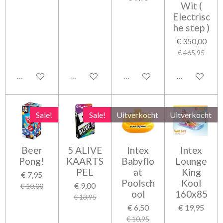
Wit (
Electrisc
he step )
€ 350,00
€ 465,95
Houd mij op de hoogte
In winkelwagen
Houd mij op de hoogte
In winkelwag
Sale!
Sale!
Uitverkocht
Uitverkocht
Beer
5 ALIVE
Intex
Intex
Pong!
KAARTS
Babyflo
Lounge
PEL
at
King
€ 7,95
Poolsch
Kool
€ 9,00
€ 10,00
ool
160x85
€ 13,95
€ 6,50
€ 19,95
€ 10,95