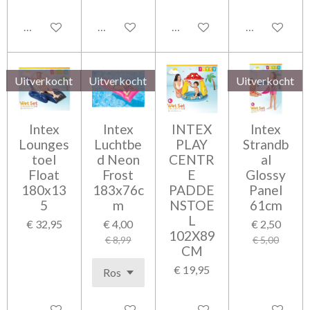
In winkelwagen
In winkelwagen
Houd mij op de hoogte
Houd mij op 
Uitverkocht
Uitverkocht
Uitverkocht
Intex
Intex
INTEX
Intex
Lounges
Luchtbe
PLAY
Strandb
toel
d Neon
CENTR
al
Float
Frost
E
Glossy
180x13
183x76c
PADDE
Panel
5
m
NSTOE
61cm
L
€ 32,95
€ 4,00
€ 2,50
102X89
€ 8,99
€ 5,00
CM
€ 19,95
Houd mij op de hoogte
Houd mij op de hoogte
In winkelwagen
Houd mij op 