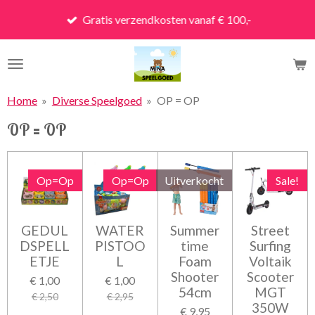
Ga
Gratis verzendkosten vanaf € 100,-
direct
naar
de
hoofdinhoud
Home
»
Diverse Speelgoed
»
OP = OP
OP = OP
Op=Op
Op=Op
Uitverkocht
Sale!
GEDUL
WATER
Summer
Street
DSPELL
PISTOO
time
Surfing
ETJE
L
Foam
Voltaik
Shooter
Scooter
€ 1,00
€ 1,00
54cm
MGT
€ 2,50
€ 2,95
350W
€ 9,95