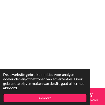
t
e
r
r
e
n
Deze website gebruikt cookies voor analyse-
© 2023 - 2026 Minaspeelgoed
doeleinden en/of het tonen van advertenties. Door
Powered by
JouwWeb
gebruik te blijven maken van de site gaat u hiermee
akkoord.
Akkoord
E-mailadres
Telefoonnummer
Kaart
WhatsApp