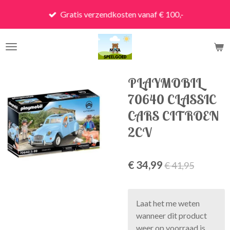
Ga
Gratis verzendkosten vanaf € 100,-
direct
naar
de
hoofdinhoud
PLAYMOBIL
70640 CLASSIC
CARS CITROEN
2CV
€ 34,99
€ 41,95
Laat het me weten
wanneer dit product
weer op voorraad is.