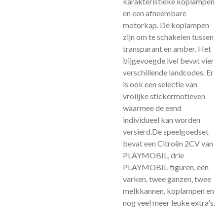
karakteristieke koplampen
en een afneembare
motorkap. De koplampen
zijn om te schakelen tussen
transparant en amber. Het
bijgevoegde lvel bevat vier
verschillende landcodes. Er
is ook een selectie van
vrolijke stickermotieven
waarmee de eend
individueel kan worden
versierd.De speelgoedset
bevat een Citroën 2CV van
PLAYMOBIL, drie
PLAYMOBIL-figuren, een
varken, twee ganzen, twee
melkkannen, koplampen en
nog veel meer leuke extra's.