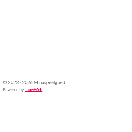
r
r
e
n
© 2023 - 2026 Minaspeelgoed
Powered by
JouwWeb