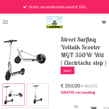
Ga
Gratis verzendkosten vanaf € 100,-
direct
naar
de
hoofdinhoud
Street Surfing
Voltaik Scooter
MGT 350W Wit
( Electrische step )
Sale!
€ 350,00
€ 465,95
GRATIS verzending
In