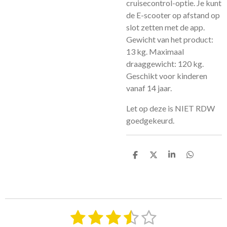
cruisecontrol-optie. Je kunt
de E-scooter op afstand op
slot zetten met de app.
Gewicht van het product:
13 kg. Maximaal
draaggewicht: 120 kg.
Geschikt voor kinderen
vanaf 14 jaar.
Let op deze is NIET RDW
goedgekeurd.
D
D
S
D
e
e
h
e
l
e
a
l
e
l
r
e
n
e
n
1
2
3
4
5
S
R
t
a