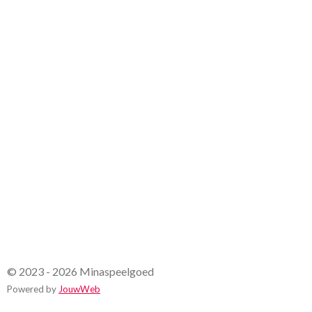
6
7
s
t
e
r
r
e
n
© 2023 - 2026 Minaspeelgoed
Powered by
JouwWeb