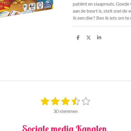
patiënt en slaapmuts. Goede v
aan de beurt is, stelt snel de
ik een dier? Ben ik iets om te
D
D
S
e
e
h
l
e
a
e
l
r
n
e
1
2
3
4
5
S
t
s
s
s
s
s
e
30 stemmen
m
t
t
t
t
t
m
Sociale media Kanalen
e
e
e
e
e
e