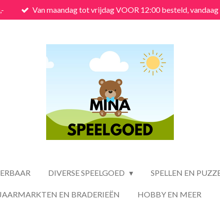
,-
Van maandag tot vrijdag VOOR 12:00 besteld, vandaag
VERBAAR
DIVERSE SPEELGOED
SPELLEN EN PUZZ
JAARMARKTEN EN BRADERIEËN
HOBBY EN MEER