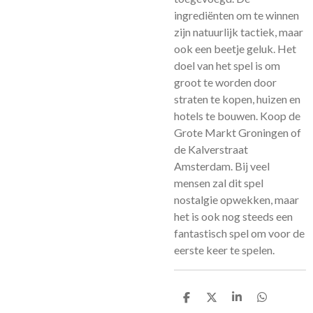
ingrediënten om te winnen
zijn natuurlijk tactiek, maar
ook een beetje geluk. Het
doel van het spel is om
groot te worden door
straten te kopen, huizen en
hotels te bouwen. Koop de
Grote Markt Groningen of
de Kalverstraat
Amsterdam. Bij veel
mensen zal dit spel
nostalgie opwekken, maar
het is ook nog steeds een
fantastisch spel om voor de
eerste keer te spelen.
D
D
S
D
e
e
h
e