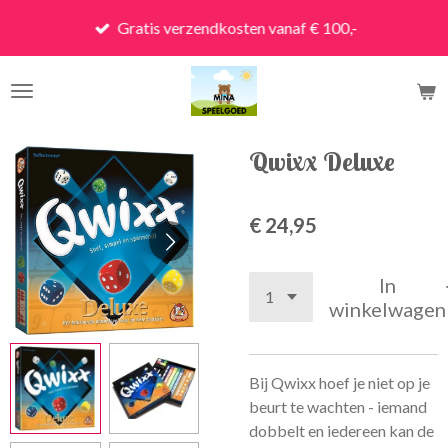
Ga
Gratis verzendkosten vanaf € 100,-
direct
naar
de
hoofdinhoud
Qwixx Deluxe
€ 24,95
In
winkelwagen
Bij Qwixx hoef je niet op je
beurt te wachten - iemand
dobbelt en iedereen kan de