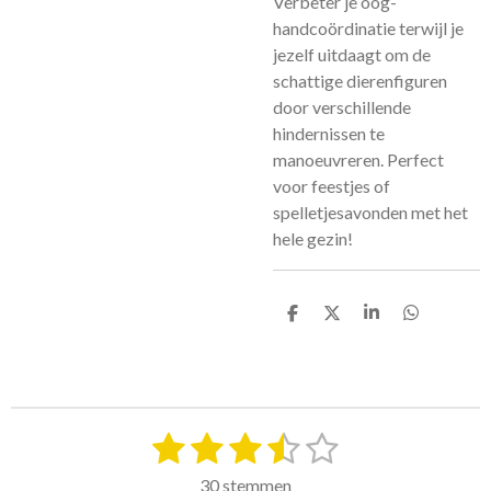
Verbeter je oog-
handcoördinatie terwijl je
jezelf uitdaagt om de
schattige dierenfiguren
door verschillende
hindernissen te
manoeuvreren. Perfect
voor feestjes of
spelletjesavonden met het
hele gezin!
D
D
S
D
e
e
h
e
l
e
a
l
e
l
r
e
n
e
n
1
2
3
4
5
S
R
t
a
s
s
s
s
s
e
30 stemmen