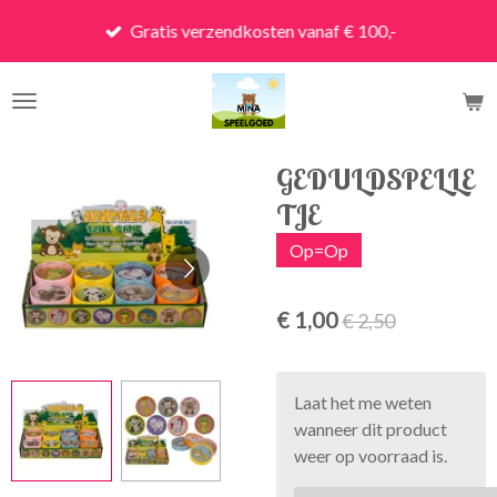
Ga
Gratis verzendkosten vanaf € 100,-
direct
naar
de
hoofdinhoud
GEDULDSPELLE
TJE
Op=Op
€ 1,00
€ 2,50
Laat het me weten
wanneer dit product
weer op voorraad is.