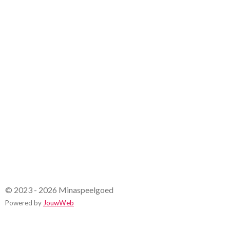
7
s
t
e
r
r
e
n
© 2023 - 2026 Minaspeelgoed
Powered by
JouwWeb