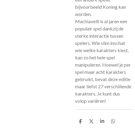
bijvoorbeeld Koning kan
worden.
Machiavelli is al jaren een
populair spel dankzij de
sterke interactie tussen
spelers. Wie slim inschat
wie welke karakters kiest,
kan zo het hele spel
manipuleren. Hoewel je per
spel maar acht karakters
gebruikt, bevat deze editie
maar liefst 27 verschillende
karakters. Je kunt dus
volop variëren!
D
D
S
D
e
e
h
e
l
e
a
l