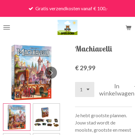
Ga
Gratis verzendkosten vanaf € 100,-
direct
naar
de
hoofdinhoud
Machiavelli
€ 29,99
In
winkelwagen
Je hebt grootste plannen.
Jouw stad wordt de
mooiste, grootste en meest