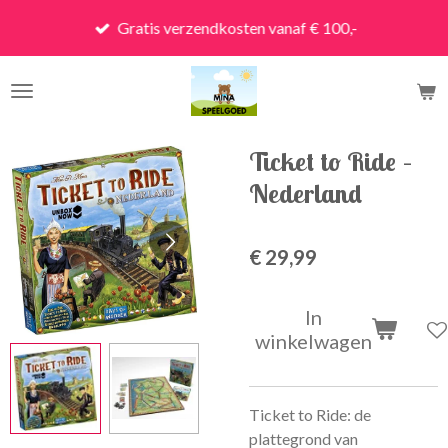
Ga
Gratis verzendkosten vanaf € 100,-
direct
naar
de
hoofdinhoud
Ticket to Ride –
Nederland
€ 29,99
In
winkelwagen
Ticket to Ride: de
plattegrond van