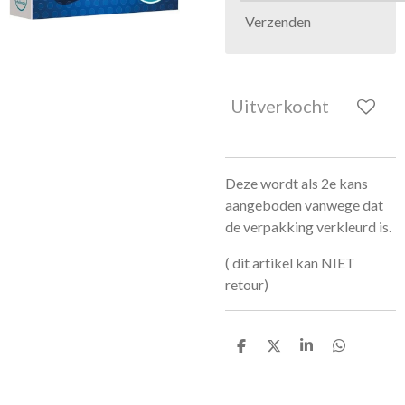
Verzenden
Uitverkocht
Deze wordt als 2e kans
aangeboden vanwege dat
de verpakking verkleurd is.
( dit artikel kan NIET
retour)
D
D
S
D
e
e
h
e
l
e
a
l
e
l
r
e