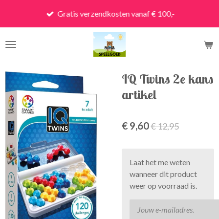
Ga
Gratis verzendkosten vanaf € 100,-
direct
naar
de
hoofdinhoud
IQ Twins 2e kans
artikel
€ 9,60
€ 12,95
Laat het me weten
wanneer dit product
weer op voorraad is.