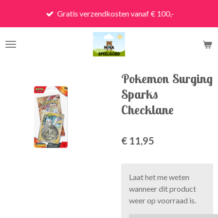
Ga
Gratis verzendkosten vanaf € 100,-
direct
naar
de
hoofdinhoud
Pokemon Surging
Sparks
Checklane
€ 11,95
Laat het me weten
wanneer dit product
weer op voorraad is.