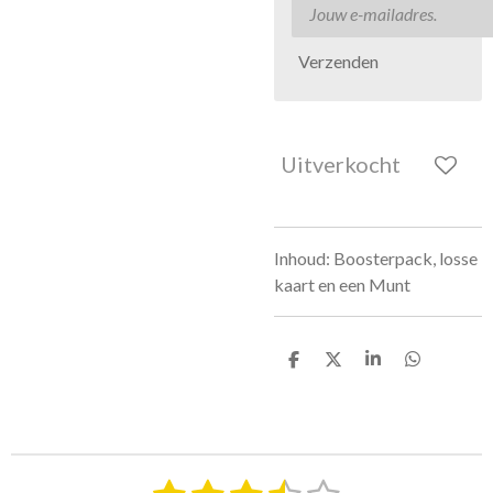
Verzenden
Uitverkocht
Inhoud: Boosterpack, losse
kaart en een Munt
D
D
S
D
e
e
h
e
l
e
a
l
e
l
r
e
n
e
n
S
R