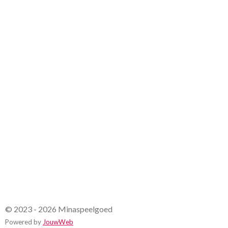
6
6
7
s
t
e
r
r
e
n
© 2023 - 2026 Minaspeelgoed
Powered by
JouwWeb