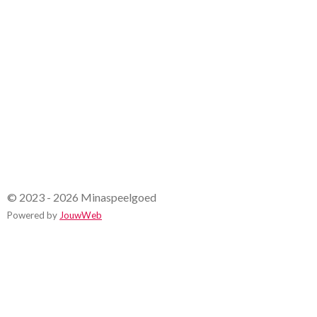
r
r
e
n
© 2023 - 2026 Minaspeelgoed
Powered by
JouwWeb