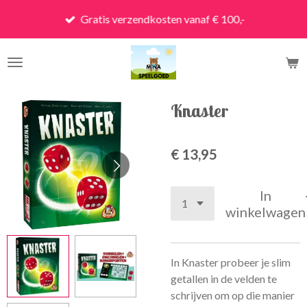
Ga
Gratis verzendkosten vanaf € 100,-
direct
naar
de
hoofdinhoud
Knaster
€ 13,95
In
winkelwagen
In Knaster probeer je slim
getallen in de velden te
schrijven om op die manier