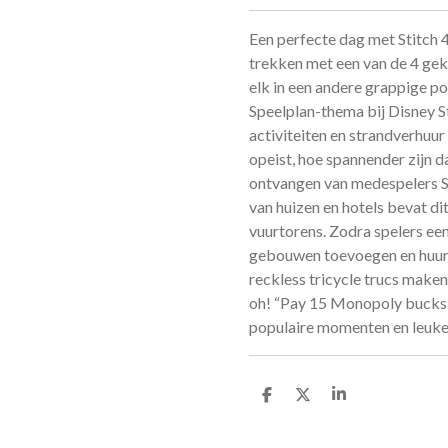
Een perfecte dag met Stitch 4
trekken met een van de 4 gekl
elk in een andere grappige p
Speelplan-thema bij Disney St
activiteiten en strandverhu
opeist, hoe spannender zijn d
ontvangen van medespelers St
van huizen en hotels bevat d
vuurtorens. Zodra spelers ee
gebouwen toevoegen en huur 
reckless tricycle trucs maken
oh! “Pay 15 Monopoly bucks”
populaire momenten en leuke 
D
D
S
e
e
h
l
e
a