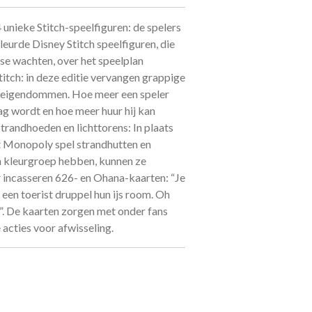
 unieke Stitch-speelfiguren: de spelers
eurde Disney Stitch speelfiguren, die
ose wachten, over het speelplan
itch: in deze editie vervangen grappige
ur eigendommen. Hoe meer een speler
ag wordt en hoe meer huur hij kan
randhoeden en lichttorens: In plaats
it Monopoly spel strandhutten en
n kleurgroep hebben, kunnen ze
incasseren 626- en Ohana-kaarten: “Je
 een toerist druppel hun ijs room. Oh
. De kaarten zorgen met onder fans
acties voor afwisseling.