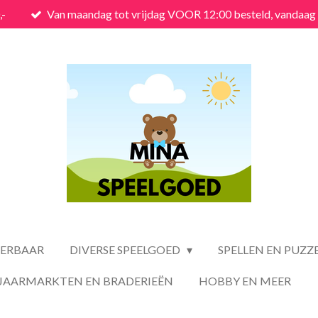
,-
Van maandag tot vrijdag VOOR 12:00 besteld, vandaag
VERBAAR
DIVERSE SPEELGOED
SPELLEN EN PUZZ
JAARMARKTEN EN BRADERIEËN
HOBBY EN MEER