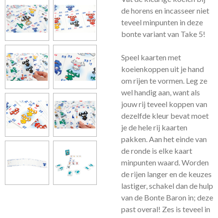
de horens en incasseer niet
teveel minpunten in deze
bonte variant van Take 5!
Speel kaarten met
koeienkoppen uit je hand
om rijen te vormen. Leg ze
wel handig aan, want als
jouw rij teveel koppen van
dezelfde kleur bevat moet
je de hele rij kaarten
pakken. Aan het einde van
de ronde is elke kaart
minpunten waard. Worden
de rijen langer en de keuzes
lastiger, schakel dan de hulp
van de Bonte Baron in; deze
past overal! Zes is teveel in