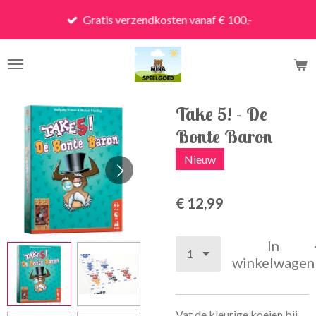
Ga
Gratis verzendkosten vanaf € 100,-
direct
naar
de
hoofdinhoud
Take 5! - De
Bonte Baron
Nieuw
€ 12,99
In
winkelwagen
Vat de kleurige koeien bij