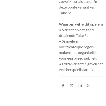
zowel kleur als aantal in
deze bonte variant van
Take 5!
Waarom wil je dit spelen?
• Variant op het goed
draaiende Take 5!
• Simpele en
overzichtelijke regels
maken het toegankelijk
voor een breed publiek.
• Extra varianten geven het
veel herspeelbaarheid.
D
D
S
D
e
e
h
e
l
e
a
l
e
l
r
e
n
e
n