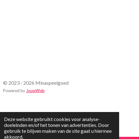
r
r
e
n
© 2023 - 2026 Minaspeelgoed
Powered by
JouwWeb
Deze website gebruikt cookies voor analyse-
doeleinden en/of het tonen van advertenties. Door
gebruik te blijven maken van de site gaat u hiermee
akkoord.