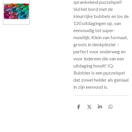
sprankelend puzzelspel!
Vul het bord met de
kleurrijke bubbels en los de
120 uitdagingen op, van
eenvoudig tot super-
moeilijk. Klein van formaat,
groots in denkplezier –
perfect voor onderweg en
voor iedereen die van een
uitdaging houdt! IQ-
Bubbles is een puzzelspel
dat zowel helder als geniaal
in zijn eenvoud is.
D
D
S
D
e
e
h
e
l
e
a
l
e
l
r
e
n
e
n