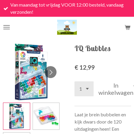
Van maandag tot vrijdag VOOR 12:00 besteld, vandaag
Ga
verzonden!
direct
naar
de
hoofdinhoud
IQ Bubbles
€ 12,99
In
winkelwagen
Laat je brein bubbelen en
kijk dwars door de 120
uitdagingen heen! Een