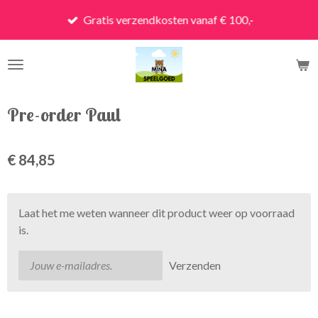
Ga
Gratis verzendkosten vanaf € 100,-
direct
naar
de
hoofdinhoud
Pre-order Paul
€ 84,85
Laat het me weten wanneer dit product weer op voorraad
is.
Verzenden