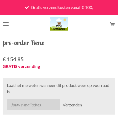
Ga
Gratis verzendkosten vanaf € 100,-
direct
naar
de
hoofdinhoud
pre-order Rene
€ 154,85
GRATIS verzending
Laat het me weten wanneer dit product weer op voorraad
is.
Verzenden