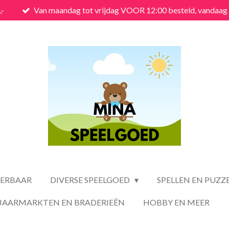
,-
Van maandag tot vrijdag VOOR 12:00 besteld, vandaag
VERBAAR
DIVERSE SPEELGOED
SPELLEN EN PUZZ
JAARMARKTEN EN BRADERIEËN
HOBBY EN MEER