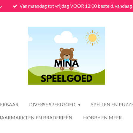
,-
Van maandag tot vrijdag VOOR 12:00 besteld, vandaag
VERBAAR
DIVERSE SPEELGOED
SPELLEN EN PUZZ
JAARMARKTEN EN BRADERIEËN
HOBBY EN MEER