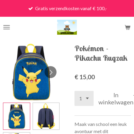
Ga
Gratis verzendkosten vanaf € 100,-
direct
naar
de
hoofdinhoud
Pokémon -
Pikachu Rugzak
€ 15,00
In
winkelwagen
Maak van school een leuk
avontuur met dit