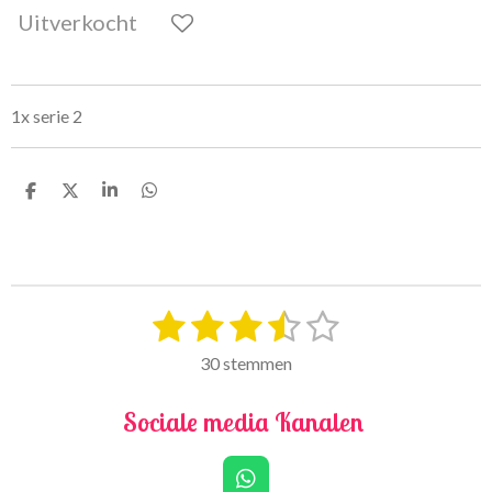
Uitverkocht
1x serie 2
D
D
S
D
e
e
h
e
l
e
a
l
e
l
r
e
n
e
n
1
2
3
4
5
S
R
t
a
s
s
s
s
s
e
30 stemmen
t
m
t
t
t
t
t
i
m
Sociale media Kanalen
e
e
e
e
e
e
n
n
g
r
r
r
r
r
:
W