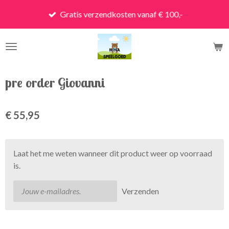
Ga
Gratis verzendkosten vanaf € 100,-
direct
naar
de
hoofdinhoud
pre order Giovanni
€ 55,95
Laat het me weten wanneer dit product weer op voorraad
is.
Verzenden